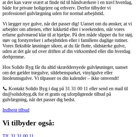
at det kan være svært at finde tid til håndværkere i en travl hverdag,
både for private boligejere og erhverv. Derfor tilbyder vi
professionel gulvlægning uden for normal arbejdstid.
Vi lægger nye gulve, når det passer dig! Uanset om du ønsker, at vi
arbejder om aftenen, efter lukketid eller i weekenden, står vores
erfarne gulvmænd klar til at hjælpe. På den måde slipper du for støj,
støv og forstyrrelser i arbejdstiden eller i familiens daglige rutiner.
Vores fleksible løsninger sikrer, at du får flotte, slidstærke gulve,
uden at det går ud over driften af din virksomhed eller din hverdag
derhjemme.
Hos Solido Byg får du altid skræddersyede gulvløsninger, uanset
om det gælder trægulve, sildebensparket, vinylgulve eller
linoleumsgulve. Vi tilpasser os din kalender – ikke omvendt!
📞 Kontakt Solido Byg i dag på 31 31 00 11 eller send en mail til
dn@solidobyg.dk for et gratis og uforpligtende tilbud på
gulvlægning, når det passer dig bedst.
Indhent tilbud
Vi tilbyder også:
Tlf. 31 31 00 11