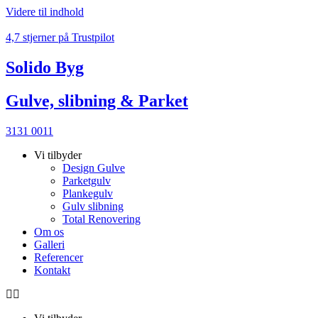
Videre til indhold
4,7 stjerner på Trustpilot
Solido Byg
Gulve, slibning & Parket
3131 0011
Vi tilbyder
Design Gulve
Parketgulv
Plankegulv
Gulv slibning
Total Renovering
Om os
Galleri
Referencer
Kontakt