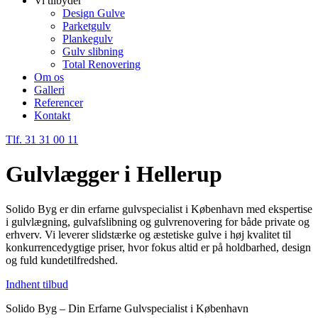
Vi tilbyder
Design Gulve
Parketgulv
Plankegulv
Gulv slibning
Total Renovering
Om os
Galleri
Referencer
Kontakt
Tlf. 31 31 00 11
Gulvlægger i Hellerup
Solido Byg er din erfarne gulvspecialist i København med ekspertise
i gulvlægning, gulvafslibning og gulvrenovering for både private og
erhverv. Vi leverer slidstærke og æstetiske gulve i høj kvalitet til
konkurrencedygtige priser, hvor fokus altid er på holdbarhed, design
og fuld kundetilfredshed.
Indhent tilbud
Solido Byg – Din Erfarne Gulvspecialist i København