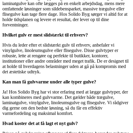
laminatgulve kan ofte lægges på en enkelt arbejdsdag, mens mere
omfattende løsninger som sildebensparket, massive trægulve eller
flisegulve kan tage flere dage. Hos Solido Byg sørger vi altid for at
holde tidsplanen og levere et resultat, der lever op til dine
forventninger.
Hvilket gulv er mest slidstærkt til erhverv?
Hvis du leder efter et slidstærkt gulv til erhverv, anbefaler vi
vinylgulve, linoleumsgulve eller flisegulve. Disse gulvtyper er
robuste, lette at rengøre og perfekte til butikker, kontorer,
institutioner eller andre områder med meget trafik. De er designet til
at holde til hverdagens belastninger uden at gå på kompromis med
det æstetiske udtryk.
Kan man få gulvvarme under alle typer gulve?
Ja! Hos Solido Byg har vi stor erfaring med at lægge gulvtyper, der
kan kombineres med gulvvarme. Det gælder både trægulve,
laminatgulve, vinylgulve, linoleumsgulve og flisegulve. Vi rådgiver
dig gerne om den bedste løsning, så du får en effektiv
varmefordeling og maksimal komfort.
Hvad koster det at få lagt et nyt gulv?