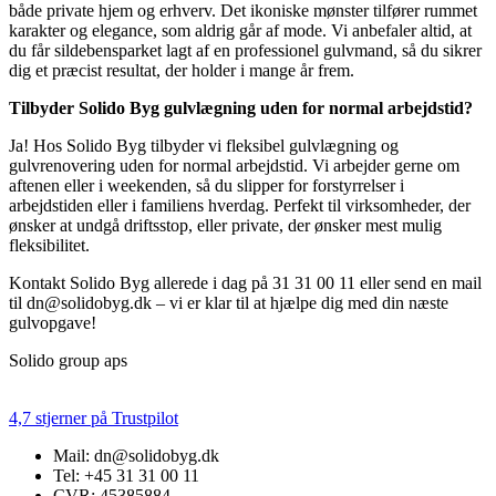
både private hjem og erhverv. Det ikoniske mønster tilfører rummet
karakter og elegance, som aldrig går af mode. Vi anbefaler altid, at
du får sildebensparket lagt af en professionel gulvmand, så du sikrer
dig et præcist resultat, der holder i mange år frem.
Tilbyder Solido Byg gulvlægning uden for normal arbejdstid?
Ja! Hos Solido Byg tilbyder vi fleksibel gulvlægning og
gulvrenovering uden for normal arbejdstid. Vi arbejder gerne om
aftenen eller i weekenden, så du slipper for forstyrrelser i
arbejdstiden eller i familiens hverdag. Perfekt til virksomheder, der
ønsker at undgå driftsstop, eller private, der ønsker mest mulig
fleksibilitet.
Kontakt Solido Byg allerede i dag på 31 31 00 11 eller send en mail
til dn@solidobyg.dk – vi er klar til at hjælpe dig med din næste
gulvopgave!
Solido group aps
4,7 stjerner på Trustpilot
Mail: dn@solidobyg.dk
Tel: +45 31 31 00 11
CVR: 45385884