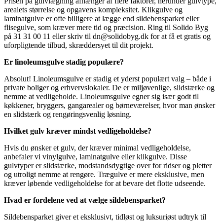
Prisen på gulvlægning afhænger af flere faktorer, herunder gulvtype,
arealets størrelse og opgavens kompleksitet. Klikgulve og
laminatgulve er ofte billigere at lægge end sildebensparket eller
flisegulve, som kræver mere tid og præcision. Ring til Solido Byg
på 31 31 00 11 eller skriv til dn@solidobyg.dk for at få et gratis og
uforpligtende tilbud, skræddersyet til dit projekt.
Er linoleumsgulve stadig populære?
Absolut! Linoleumsgulve er stadig et yderst populært valg – både i
private boliger og erhvervslokaler. De er miljøvenlige, slidstærke og
nemme at vedligeholde. Linoleumsgulve egner sig især godt til
køkkener, bryggers, gangarealer og børneværelser, hvor man ønsker
en slidstærk og rengøringsvenlig løsning.
Hvilket gulv kræver mindst vedligeholdelse?
Hvis du ønsker et gulv, der kræver minimal vedligeholdelse,
anbefaler vi vinylgulve, laminatgulve eller klikgulve. Disse
gulvtyper er slidstærke, modstandsdygtige over for ridser og pletter
og utroligt nemme at rengøre. Trægulve er mere eksklusive, men
kræver løbende vedligeholdelse for at bevare det flotte udseende.
Hvad er fordelene ved at vælge sildebensparket?
Sildebensparket giver et eksklusivt, tidløst og luksuriøst udtryk til