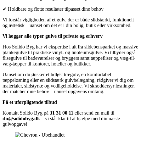
✔ Holdbare og flotte resultater tilpasset dine behov
Vi forstår vigtigheden af et gulv, der er både slidstærkt, funktionelt
og æstetisk – uanset om det er i din bolig, butik eller virksomhed.
Vi lægger alle typer gulve til private og erhverv
Hos Solido Byg har vi ekspertise i alt fra sildebensparket og massive
plankegulve til praktiske vinyl- og linoleumsgulve. Vi tilbyder også
flisegulve til badeværelser og bryggers samt tæppefliser og væg-til-
væg-tæpper til kontorer, hoteller og butikker.
Uanset om du ønsker et tidløst trægulv, en komfortabel
tæppeløsning eller en slidstærk gulvbelægning, rådgiver vi dig om
materialer, slidstyrke og vedligeholdelse. Vi skræddersyr løsninger,
der matcher dine behov – uanset opgavens omfang.
Få et uforpligtende tilbud
Kontakt Solido Byg på
31 31 00 11
eller send en mail til
dn@solidobyg.dk
– vi står klar til at hjælpe med din næste
gulvopgave!