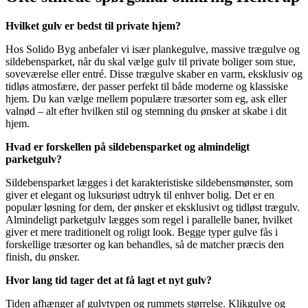
Hvilket gulv er bedst til private hjem?
Hos Solido Byg anbefaler vi især plankegulve, massive trægulve og
sildebensparket, når du skal vælge gulv til private boliger som stue,
soveværelse eller entré. Disse trægulve skaber en varm, eksklusiv og
tidløs atmosfære, der passer perfekt til både moderne og klassiske
hjem. Du kan vælge mellem populære træsorter som eg, ask eller
valnød – alt efter hvilken stil og stemning du ønsker at skabe i dit
hjem.
Hvad er forskellen på sildebensparket og almindeligt
parketgulv?
Sildebensparket lægges i det karakteristiske sildebensmønster, som
giver et elegant og luksuriøst udtryk til enhver bolig. Det er en
populær løsning for dem, der ønsker et eksklusivt og tidløst trægulv.
Almindeligt parketgulv lægges som regel i parallelle baner, hvilket
giver et mere traditionelt og roligt look. Begge typer gulve fås i
forskellige træsorter og kan behandles, så de matcher præcis den
finish, du ønsker.
Hvor lang tid tager det at få lagt et nyt gulv?
Tiden afhænger af gulvtypen og rummets størrelse. Klikgulve og