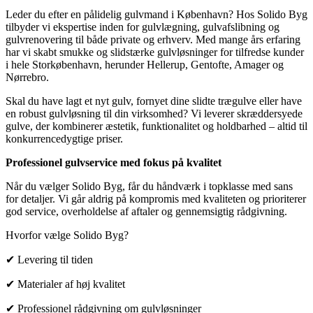
Leder du efter en pålidelig gulvmand i København? Hos Solido Byg
tilbyder vi ekspertise inden for gulvlægning, gulvafslibning og
gulvrenovering til både private og erhverv. Med mange års erfaring
har vi skabt smukke og slidstærke gulvløsninger for tilfredse kunder
i hele Storkøbenhavn, herunder Hellerup, Gentofte, Amager og
Nørrebro.
Skal du have lagt et nyt gulv, fornyet dine slidte trægulve eller have
en robust gulvløsning til din virksomhed? Vi leverer skræddersyede
gulve, der kombinerer æstetik, funktionalitet og holdbarhed – altid til
konkurrencedygtige priser.
Professionel gulvservice med fokus på kvalitet
Når du vælger Solido Byg, får du håndværk i topklasse med sans
for detaljer. Vi går aldrig på kompromis med kvaliteten og prioriterer
god service, overholdelse af aftaler og gennemsigtig rådgivning.
Hvorfor vælge Solido Byg?
✔ Levering til tiden
✔ Materialer af høj kvalitet
✔ Professionel rådgivning om gulvløsninger